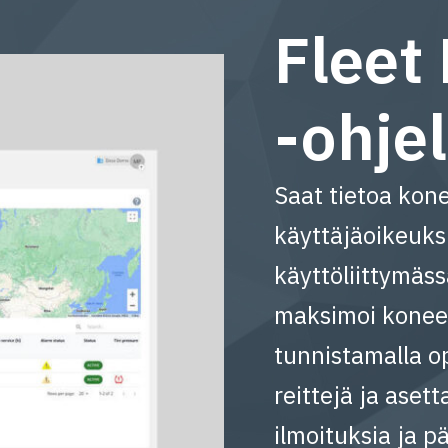
Fleet
-ohje
Saat tietoa kone
käyttäjäoikeuksi
käyttöliittymäss
maksimoi koneen
tunnistamalla o
reittejä ja aset
ilmoituksia ja pä