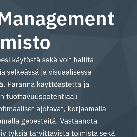
 Management
lmisto
esi käytöstä sekä voit hallita
a selkeässä ja visuaalisessa
ä. Paranna käyttöastetta ja
 tuottavuuspotentiaali
ptimaaliset ajotavat, korjaamalla
tamalla geoesteitä. Vastaanota
ivityksiä tarvittavista toimista sekä