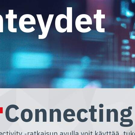
hteydet
Connecting
ctivity -ratkaisun avulla voit käyttää, tu