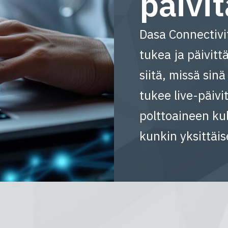
päivit
Dasa Connectivit
tukea ja päivit
siitä, missä sinä
tukee live-päivi
polttoaineen ku
kunkin yksittäi