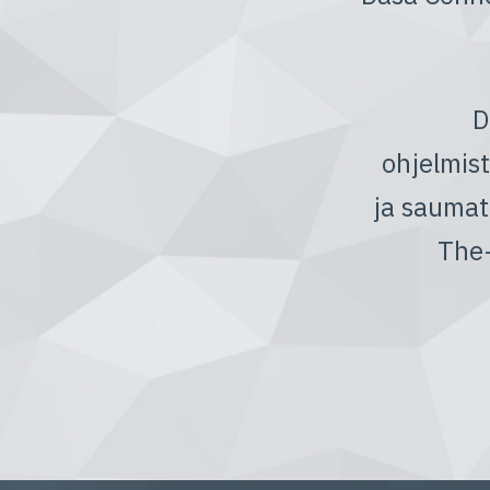
D
ohjelmist
ja saumat
The-