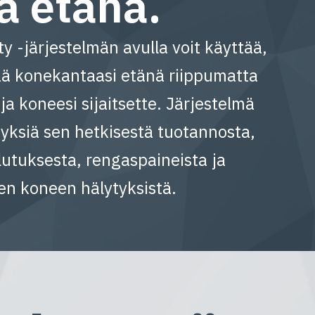
ä etänä.
y -järjestelmän avulla voit käyttää,
tää konekantaasi etänä riippumatta
 ja koneesi sijaitsette. Järjestelmä
tyksiä sen hetkisestä tuotannosta,
lutuksesta, rengaspaineista ja
sen koneen hälytyksistä.