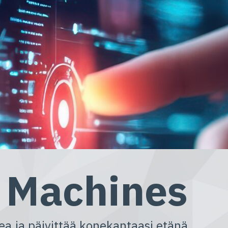
 Machines
kea ja päivittää konekantaasi etänä