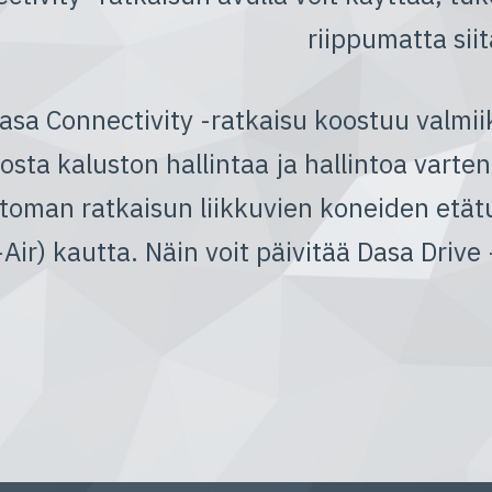
riippumatta siit
asa Connectivity -ratkaisu koostuu valmii
osta kaluston hallintaa ja hallintoa vart
toman ratkaisun liikkuvien koneiden etätu
Air) kautta. Näin voit päivitää Dasa Driv