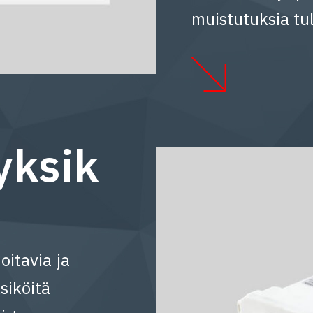
muistutuksia tul
yksik
oitavia ja
siköitä