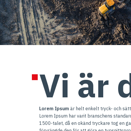
Vi är 
Lorem Ipsum
är helt enkelt tryck- och sä
Lorem Ipsum har varit branschens standa
1500-talet, då en okänd tryckare tog en ga
förvrängde den för att göra en typsnittspr