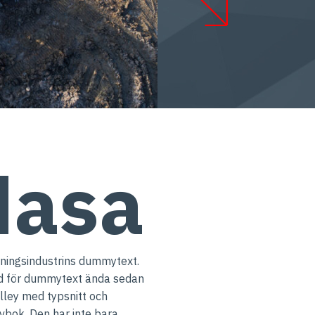
dasa
ttningsindustrins dummytext.
rd för dummytext ända sedan
lley med typsnitt och
ovbok. Den har inte bara