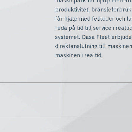
maskinpark får hjälp med at
produktivitet, bränsleförbruk
får hjälp med felkoder och l
reda på tid till service i rea
systemet. Dasa Fleet erbjuder
direktanslutning till maskine
maskinen i realtid.