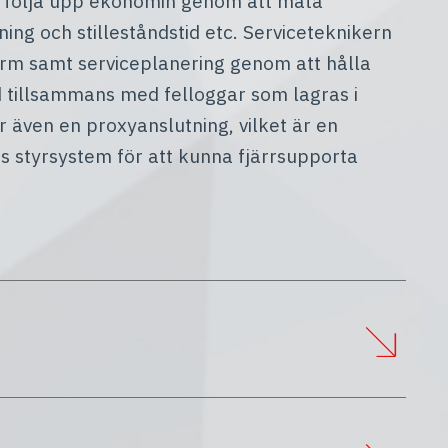
t följa upp ekonomin genom att mäta
ning och stilleståndstid etc. Serviceteknikern
arm samt serviceplanering genom att hålla
ltid tillsammans med felloggar som lagras i
 även en proxyanslutning, vilket är en
ns styrsystem för att kunna fjärrsupporta