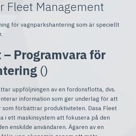
ör Fleet Management
sning för vagnparkshantering som är speciellt
.
 – Programvara för
ntering
()
tar uppföljningen av en fordonsflotta, dvs.
terar information som ger underlag för att
 som förbättrar produktiviteten. Dasa Fleet
na i ett maskinsystem att fokusera på den
 den enskilde användaren. Ägaren av en