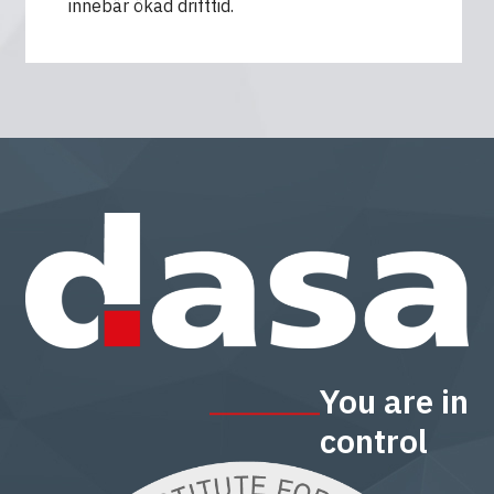
innebär ökad drifttid.
You are in
control