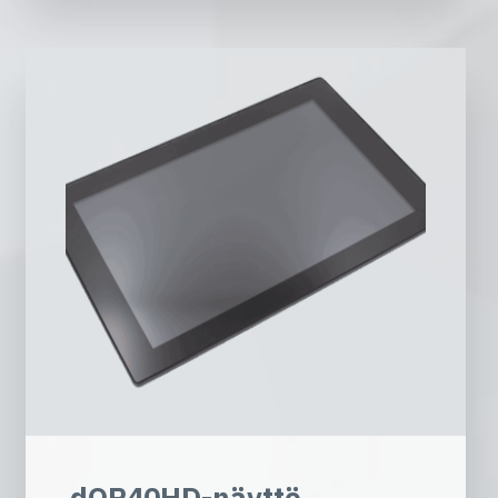
dOP40HD-näyttö