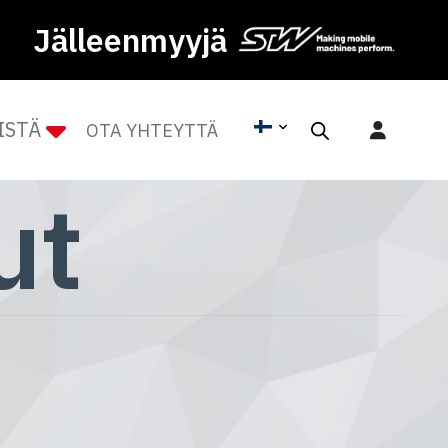
Jälleenmyyjä
ISTÄ
OTA YHTEYTTÄ
ut