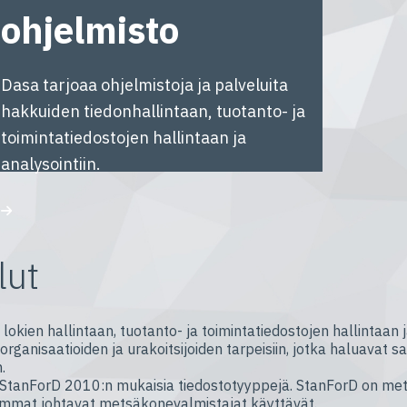
ohjelmisto
Dasa tarjoaa ohjelmistoja ja palveluita
hakkuiden tiedonhallintaan, tuotanto- ja
toimintatiedostojen hallintaan ja
analysointiin.
lut
 lokien hallintaan, tuotanto- ja toimintatiedostojen hallintaan 
anisaatioiden ja urakoitsijoiden tarpeisiin, jotka haluavat s
.
ja StanForD 2010:n mukaisia tiedostotyyppejä. StanForD on me
eimmat johtavat metsäkonevalmistajat käyttävät.