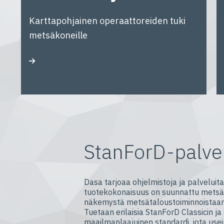
Karttapohjainen operaattoreiden tuki
metsäkoneille
StanForD-palve
Dasa tarjoaa ohjelmistoja ja palveluita
tuotekokonaisuus on suunnattu metsäorg
näkemystä metsätaloustoiminnoistaan
Tuetaan erilaisia StanForD Classicin 
maailmanlaajuinen standardi, jota us