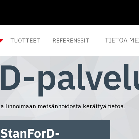
TIETOA ME
TUOTTEET
REFERENSSIT
D-palvel
allinnoimaan metsänhoidosta kerättyä tietoa.
StanForD-