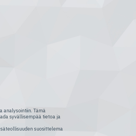
ja analysointiin. Tämä
aada syvällisempää tietoa ja
tsäteollisuuden suosittelema