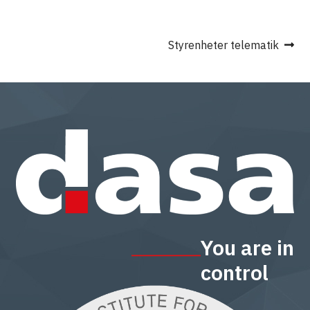
Inläggsnavigering
Nästa
Styrenheter telematik
inlägg:
You are in
control