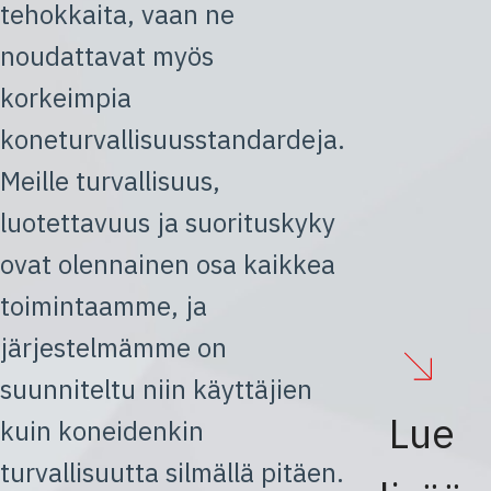
tehokkaita, vaan ne
noudattavat myös
korkeimpia
koneturvallisuusstandardeja.
Meille turvallisuus,
luotettavuus ja suorituskyky
ovat olennainen osa kaikkea
toimintaamme, ja
järjestelmämme on
suunniteltu niin käyttäjien
Lue
kuin koneidenkin
turvallisuutta silmällä pitäen.