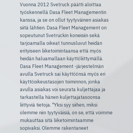
Vuonna 2012 Svetruck päätti aloittaa
työskennellä Dasa Fleet Managementin
kanssa, ja se on ollut tyytyväinen asiakas
siitä lähtien. Dasa Fleet Management on
sopeutunut Svetruckin koneisiin sekä
tarjoamalla oikeat tunnusluvut heidän
erityiseen liiketoimintaansa että myös
heidän haluamallaan käyttöliittymällä.
Dasa Fleet Management -järjestelmän
avulla Svetruck sai käyttöönsä myös eri
käyttöoikeustasojen toiminnon, jonka
avulla asiakas voi seurata kuljettajaa ja
tarkastella hänen kuljettajatasoonsa
liittyviä tietoja. "Yksi syy siihen, miksi
olemme niin tyytyväisiä, on se, että voimme
mukauttaa sitä liiketoimintaamme
sopivaksi. Olemme rakentaneet