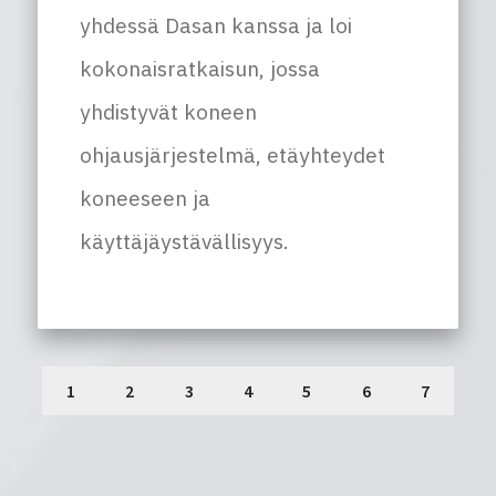
yhdessä Dasan kanssa ja loi
kokonaisratkaisun, jossa
yhdistyvät koneen
ohjausjärjestelmä, etäyhteydet
koneeseen ja
käyttäjäystävällisyys.
1
2
3
4
5
6
7