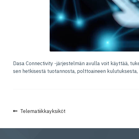
Dasa Connectivity -järjestelmän avulla voit käyttää, tuke
sen hetkisestä tuotannosta, polttoaineen kulutuksesta, 
Artikkelien
Edellinen
Telematiikkayksiköt
artikkeli
selaus